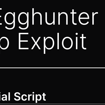
Egghunter
p Exploit
ial Script