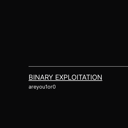
Skip
to
content
BINARY EXPLOITATION
areyou1or0