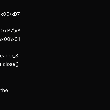
0\x00\xB7\xAC\xCE\x34\x00\x00\x00″”\x00\x0
00\xB7\xAC\xCE\x34\x00\x00\x00″”\x00\x00\
\x00\x01\x00″”\x12\x10\x00\x00\x02\x10\x00\
header_3
e.close()
 the