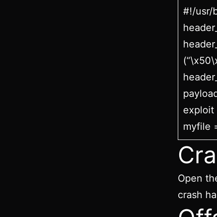
#!/usr/
header
header
(“\x50
header
payload
exploit
myfile =
Cra
Open the
crash h