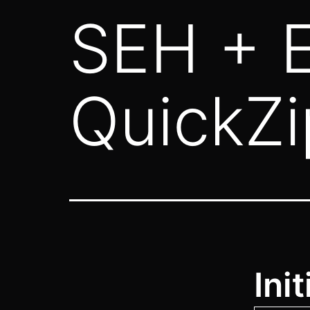
SEH + 
QuickZi
Init